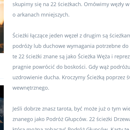
skupimy się na 22 ścieżkach. Omówimy węzły w 
o arkanach mniejszych.
Ścieżki łączące jeden węzeł z drugim są ścieżka
podróży lub duchowe wymagania potrzebne do p
te 22 ścieżki znane są jako Ścieżka Węża i repr
pragnie powrócić do boskości. Gdy wąż podróżuj
uzdrowienie ducha. Kroczymy Ścieżką poprzez 
wewnętrznego.
Jeśli dobrze znasz tarota, być może już o tym wi
znanego jako Podróż Głupców. 22 ścieżki Drzewa 
którą można zobaczyć Podróż Głupców. Karty te