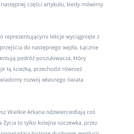
następnej części artykułu, kiedy mówimy
mi reprezentującymi lekcje wyciągnięte z
rzejścia do następnego węzła. Łącznie
ezentują podróż poszukiwacza, który
e tą ścieżką, przechodzi również
świadomy rozwój własnego świata
esz Wielkie Arkana odzwierciedlają coś
Życia to tylko kolejna soczewka, przez
 opowiadają historię duchowej ewolucji