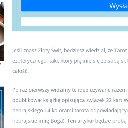
Wysła
Jeśli znasz Złoty Świt, będziesz wiedział, że Tar
ezoterycznego; taki, który pięknie się ze sobą spl
y
całość.
Po raz pierwszy widzimy te idee używane razem w
opublikował książkę opisującą związek 22 kart W
hebrajskiego i 4 kolorami tarota odpowiadającym
hebrajskie imię Boga). Ten artykuł będzie próbą