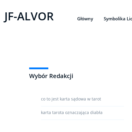
JF-ALVOR
Główny
Symbolika Li
Wybór Redakcji
co to jest karta sądowa w tarot
karta tarota oznaczająca diabła