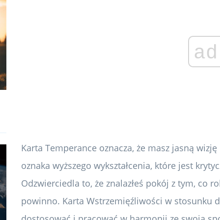
ad
Karta Temperance oznacza, że ​​masz jasną wizję i
oznaka wyższego wykształcenia, które jest kryt
Odzwierciedla to, że znalazłeś pokój z tym, co rob
powinno. Karta Wstrzemięźliwości w stosunku do 
dostosować i pracować w harmonii ze swoją sp