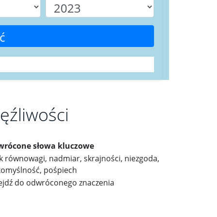
ć
ęźliwości
rócone słowa kluczowe
k równowagi, nadmiar, skrajności, niezgoda,
komyślność, pośpiech
ejdź do odwróconego znaczenia