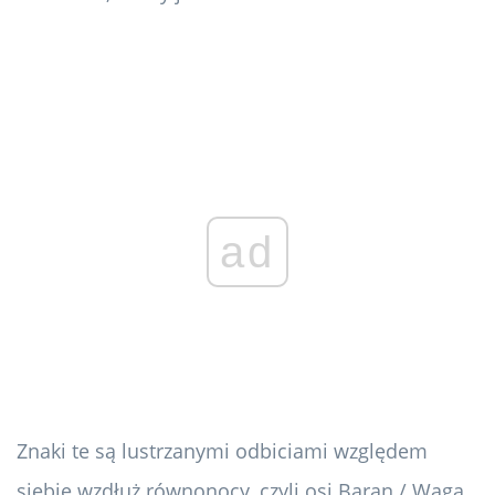
ad
Znaki te są lustrzanymi odbiciami względem
siebie wzdłuż równonocy, czyli osi Baran / Waga.