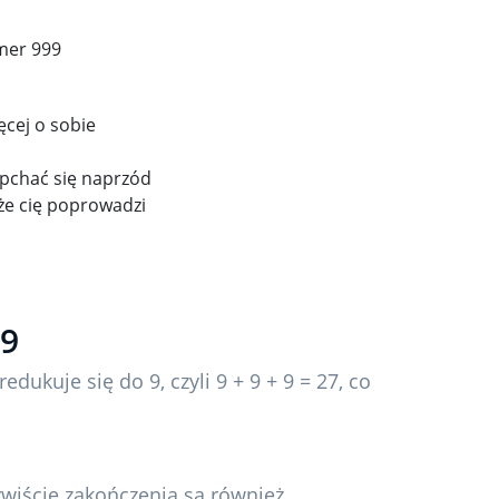
mer 999
ęcej o sobie
 pchać się naprzód
 że cię poprowadzi
99
edukuje się do 9, czyli 9 + 9 + 9 = 27, co
zywiście zakończenia są również