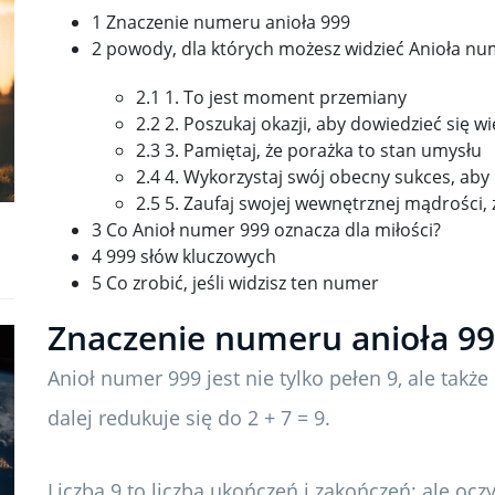
1 Znaczenie numeru anioła 999
2 powody, dla których możesz widzieć Anioła nu
2.1 1. To jest moment przemiany
2.2 2. Poszukaj okazji, aby dowiedzieć się wi
2.3 3. Pamiętaj, że porażka to stan umysłu
2.4 4. Wykorzystaj swój obecny sukces, aby
2.5 5. Zaufaj swojej wewnętrznej mądrości,
3 Co Anioł numer 999 oznacza dla miłości?
4 999 słów kluczowych
5 Co zrobić, jeśli widzisz ten numer
Znaczenie numeru anioła 9
Anioł numer 999 jest nie tylko pełen 9, ale także r
dalej redukuje się do 2 + 7 = 9.
Liczba 9 to liczba ukończeń i zakończeń; ale oc