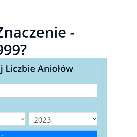
Znaczenie -
999?
j Liczbie Aniołów