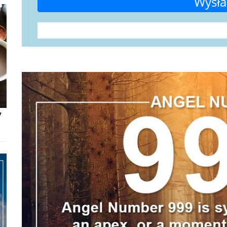
Wysła
y