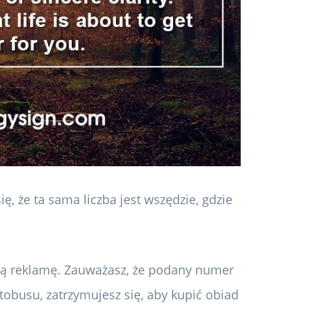
, że ta sama liczba jest wszędzie, gdzie
wą reklamę. Zauważasz, że podany numer
utobusu, zatrzymujesz się, aby kupić obiad