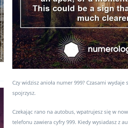
Czy widzisz anioła numer 999? Czasami wydaje się
spojrzysz.
Czekając rano na autobus, wpatrujesz się w no
telefonu zawiera cyfry 999. Kiedy wysiadasz z a