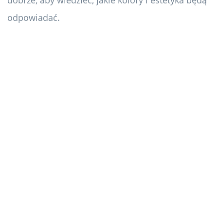
dobrze, aby wiedzieć, jakie kolory i estetyka będą
odpowiadać.