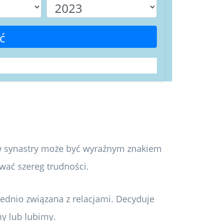
ć
 synastry może być wyraźnym znakiem
ać szereg trudności.
rednio związana z relacjami. Decyduje
my lub lubimy.